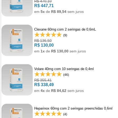
Vis
Linfom
Vitami
R$ 470,10
Caba
Dur
R$ 447,71
Fulv
Clor
Fib
Bli
em
5x
de
R$ 89,54
sem juros
Bre
Sup
Dar
Neurof
Esil
Letr
Lev
Bor
Rit
Vit
Enz
Sulf
Gefi
Clexane 60mg com 2 seringas de 0,6mL
Palb
Octr
Carf
(9)
Sulf
Flu
Irin
R$ 136,50
Per
R$ 130,00
Cicl
Sulf
Ola
em
1x
de
R$ 130,00
sem juros
Lorl
Succ
Cita
Sulf
Mesi
Tra
Volare 40mg com 10 seringas de 0,4ml
Citr
(46)
Pem
Tra
R$ 355,41
Clo
R$ 338,49
Ram
em
4x
de
R$ 84,62
sem juros
Clor
Soto
Clor
Heparinox 60mg com 2 seringas preenchidas 0,6ml
Tart
(4)