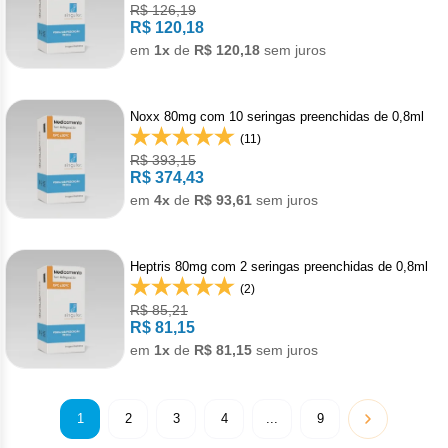
Nilo
R$ 126,19
R$ 120,18
Pegf
em
1x
de
R$ 120,18
sem juros
Ruxo
Noxx 80mg com 10 seringas preenchidas de 0,8ml
Tio
(11)
R$ 393,15
R$ 374,43
Ven
em
4x
de
R$ 93,61
sem juros
Zanu
Heptris 80mg com 2 seringas preenchidas de 0,8ml
(2)
R$ 85,21
R$ 81,15
em
1x
de
R$ 81,15
sem juros
1
2
3
4
...
9