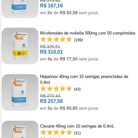
R$ 175,52
Pan
Met
Gon
R$ 167,16
Den
Acet
Bot
Cân
Reumatologia
Bev
Doe
Câncer
Hepato
em
2x
de
R$ 83,58
sem juros
Levo
Reg
Toc
Men
Alpe
Derm
Cân
Carb
Gast
Veterinario
Mala
Anti
Câncer
Imunol
Pro
Micofenolato de mofetila 500mg com 50 comprimidos
Anas
Der
Leu
Mel
Hepa
(199)
Bini
Imu
Câncer
Infecto
Urof
R$ 325,51
Bica
Pso
Lin
Tosi
R$ 310,01
Dac
Acet
Anti
em
4x
de
R$ 77,50
sem juros
Câncer
Neurol
Capi
Rej
Dime
Acet
Anti
Cap
Doe
Câncer
Oftalm
Citr
Heparinox 40mg com 10 seringas preenchidas de
0,4ml
Ipi
Acet
Infe
Cisp
Enx
Alfa
Anti
(43)
Clor
Cânce
Ortope
R$ 270,44
Mesi
Acet
R$ 257,56
Clor
Escl
Male
Deg
Dito
Pam
Artr
Câncer
Pneumo
em
3x
de
R$ 85,85
sem juros
Niv
Acet
Clor
Mesi
Doc
Acet
Asm
Leuce
Psiquia
Pem
Clexane 40mg com 10 seringas de 0,4mL
Apa
Criz
Van
Exe
(31)
Axit
Asm
Acal
Esqu