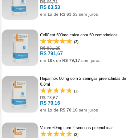
Clor
R$ 66,71
R$ 63,53
Dasa
em
1x
de
R$ 63,53
sem juros
Defe
CellCept 500mg caixa com 50 comprimidos
Elt
(3)
R$ 831,25
R$ 791,67
Hemi
em
10x
de
R$ 79,17
sem juros
Hidr
Heparinox 80mg com 2 seringas preenchidas de
Ibru
0,8ml
(1)
Lete
R$ 73,67
R$ 70,16
em
1x
de
R$ 70,16
sem juros
Mer
Mesi
Volare 60mg com 2 seringas preenchidas
(2)