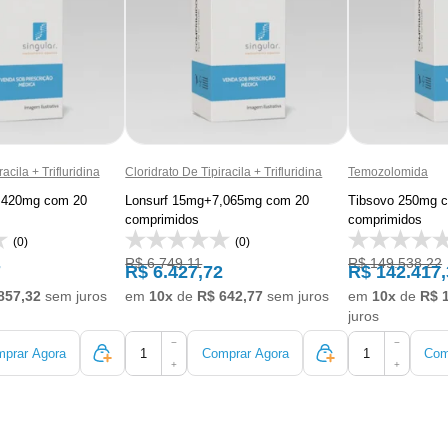
acila + Trifluridina
Cloridrato De Tipiracila + Trifluridina
Temozolomida
,420mg com 20
Lonsurf 15mg+7,065mg com 20
Tibsovo 250mg c
comprimidos
comprimidos
(0)
(0)
R$ 6.749,11
R$ 149.538,22
7
R$ 6.427,72
R$ 142.417,
857,32
sem juros
em
10x
de
R$ 642,77
sem juros
em
10x
de
R$ 
juros
−
−
prar Agora
Comprar Agora
Com
+
+