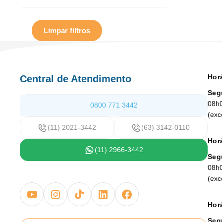
Limpar filtros
Hor
Central de Atendimento
Seg
08h
0800 771 3442
(exc
(11) 2021-3442
(63) 3142-0110
Horá
(11) 2966-3442
Seg
08h
(exc
Horá
Seg