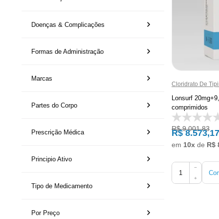
Doenças & Complicações
Formas de Administração
Marcas
Cloridrato De Tipir
Lonsurf 20mg+9
Partes do Corpo
comprimidos
R$ 9.001,83
R$ 8.573,1
Prescrição Médica
em
10x
de
R$ 
Principio Ativo
−
Com
+
Tipo de Medicamento
Por Preço