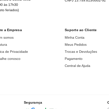
CNPJ 13.759.813/0002-92
00 às 17h30
eto feriados)
re a Empresa
Suporte ao Cliente
m somos
Minha Conta
utura
Meus Pedidos
tica de Privacidade
Trocas e Devoluções
alhe conosco
Pagamento
Central de Ajuda
Segurança