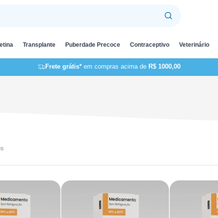
etina
Transplante
Puberdade Precoce
Contraceptivo
Veterinário
Frete grátis*
em compras acima de
R$ 1000,00
os