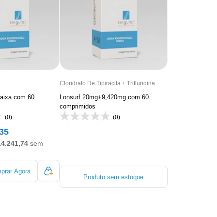
Cloridrato De Tipiracila + Trifluridina
aixa com 60
Lonsurf 20mg+9,420mg com 60
comprimidos
(0)
(0)
35
14.241,74
sem
prar Agora
Produto sem estoque