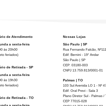
ário de Atendimento
Nossas Lojas
unda a sexta-feira
São Paulo | SP
00 às 20h00
Rua Fernando Falcão, Nº11
eto feriados)
Edif. Bernini - 19° Andar
São Paulo | SP
CEP: 03180-003
rio de Retirada - SP
CNPJ 13.759.813/0001-01
unda a sexta-feira
00 às 19h30
Palmas | TO
eto feriados)
103 Sul Avenida LO 1 - Nº 4
Edif. Oral Previ - Sala 3
Plano Diretor Sul - Palmas /
rio de Retirada - TO
CEP 77015-028
unda a sexta-feira