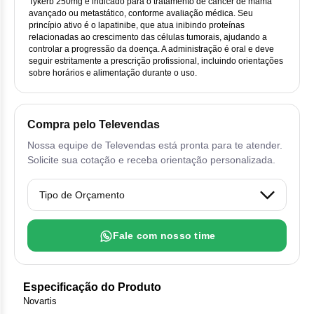
Vis
Linfom
Vitami
Tykerb 250mg é indicado para o tratamento de câncer de mama
Cab
Dur
avançado ou metastático, conforme avaliação médica. Seu
Ful
Clo
Fib
princípio ativo é o lapatinibe, que atua inibindo proteínas
Bli
Bre
Sup
Dar
relacionadas ao crescimento das células tumorais, ajudando a
Neurof
Esi
Letr
controlar a progressão da doença. A administração é oral e deve
Lev
seguir estritamente a prescrição profissional, incluindo orientações
Bor
Rit
Vit
Enz
Sul
sobre horários e alimentação durante o uso.
Gefi
Palb
Oct
Car
Sul
Flu
Iri
Per
Compra pelo Televendas
Cic
Sul
Ola
Lorl
Suc
Nossa equipe de Televendas está pronta para te atender.
Cit
Solicite sua cotação e receba orientação personalizada.
Sulf
Mes
Tra
Cit
Pem
Tra
Clo
Ram
Fale com nosso time
Clor
Sot
Clor
Especificação do Produto
Tart
Novartis