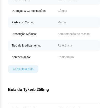
Nilo
Doenças & Complicações:
Câncer
Pegf
Ruxo
Partes do Corpo:
Mama
Tio
Prescrição Médica:
Sem retenção de receita.
Ven
Tipo de Medicamento:
Referência
Zan
Apresentação:
Comprimido
Consulte a bula
Bula do Tykerb 250mg