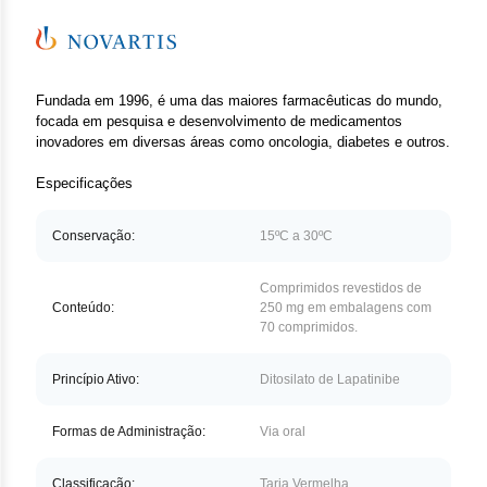
Clor
Das
Def
Fundada em 1996, é uma das maiores farmacêuticas do mundo,
focada em pesquisa e desenvolvimento de medicamentos
inovadores em diversas áreas como oncologia, diabetes e outros.
Elt
Especificações
Hem
Conservação:
15ºC a 30ºC
Hidr
Comprimidos revestidos de
Ibru
Conteúdo:
250 mg em embalagens com
70 comprimidos.
Let
Princípio Ativo:
Ditosilato de Lapatinibe
Mer
Formas de Administração:
Via oral
Mes
Classificação:
Tarja Vermelha